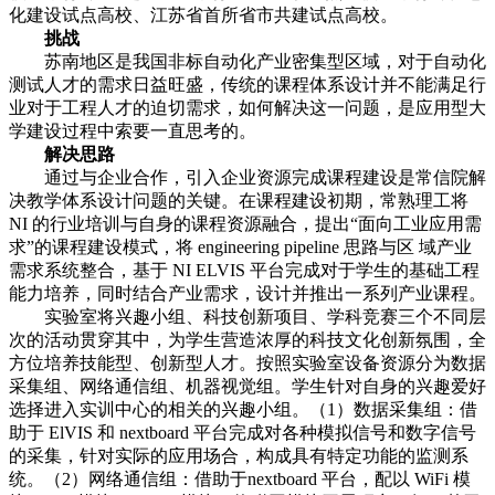
化建设试点高校、江苏省首所省市共建试点高校。
挑战
苏南地区是我国非标自动化产业密集型区域，对于自动化
测试人才的需求日益旺盛，传统的课程体系设计并不能满足行
业对于工程人才的迫切需求，如何解决这一问题，是应用型大
学建设过程中索要一直思考的。
解决思路
通过与企业合作，引入企业资源完成课程建设是常信院解
决教学体系设计问题的关键。在课程建设初期，常熟理工将
NI 的行业培训与自身的课程资源融合，提出“面向工业应用需
求”的课程建设模式，将 engineering pipeline 思路与区 域产业
需求系统整合，基于 NI ELVIS 平台完成对于学生的基础工程
能力培养，同时结合产业需求，设计并推出一系列产业课程。
实验室将兴趣小组、科技创新项目、学科竞赛三个不同层
次的活动贯穿其中，为学生营造浓厚的科技文化创新氛围，全
方位培养技能型、创新型人才。按照实验室设备资源分为数据
采集组、网络通信组、机器视觉组。学生针对自身的兴趣爱好
选择进入实训中心的相关的兴趣小组。（1）数据采集组：借
助于 ElVIS 和 nextboard 平台完成对各种模拟信号和数字信号
的采集，针对实际的应用场合，构成具有特定功能的监测系
统。（2）网络通信组：借助于nextboard 平台，配以 WiFi 模