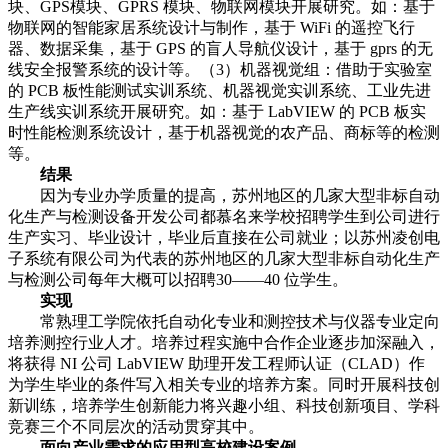
块、GPS模块、GPRS 模块、物联网模块开展研究。如：基于
物联网的智能家居系统设计与制作，基于 WiFi 的遥控飞行
器、数据采集，基于 GPS 的盲人导航仪设计，基于 gprs 的无
线安全报警系统的设计等。（3）机器视觉组：借助于实验室
的 PCB 板性能测试实训系统、机器视觉实训系统、工业先进
生产线实训系统开展研究。如：基于 LabVIEW 的 PCB 板实
时性能检测系统设计，基于机器视觉的农产品、商标等的检测
等。
结果
因为专业办学质量的提高，苏州地区的几家大型非标自动
化生产与检测设备开发公司都慕名来学校招聘学生到公司进行
生产实习、毕业设计，毕业后直接在公司就业；以苏州凌创电
子系统有限公司为代表的苏州地区的几家大型非标自动化生产
与检测公司每年大概可以招聘30——40 位学生。
实现
常熟理工学院依托自动化专业和测控技术与仪器专业定向
培养测控行业人才。培养过程实施中合作企业逐步加深融入，
将获得 NI 公司 LabVIEW 助理开发工程师认证（CLAD）作
为学生毕业的条件写入相关专业的培养方案。同时开展科技创
新训练，培养学生创新能力将兴趣小组、科技创新项目、学科
竞赛三个不同层次的活动贯穿其中。
面向产业需求的应用型高校建设案例